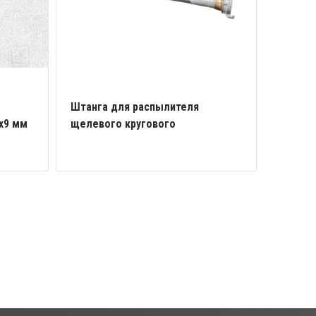
Штанга для распылителя
Рукоят
х9 мм
щелевого кругового
компле