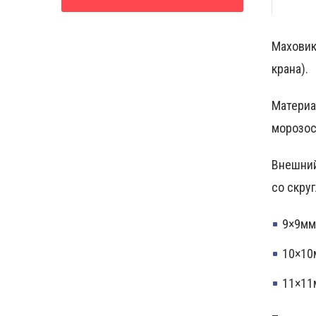
Маховик
крана).
Материа
морозос
Внешний
со скру
9×9мм
10×10
11×11