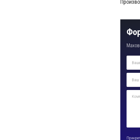
Произво
Фор
Махов
Прикре