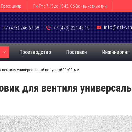
Пресс-центр
Пн-Пт с 7:15 до 15:45. Сб-Вс - выходные дни
info@ort-vrn
+7 (473) 246 67 68
+7 (473) 221 45 19
я
Производство
Поставки
Инжиниринг
я вентиля универсальный конусный 11х11 мм
овик для вентиля универсал