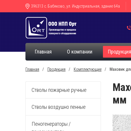
396313 с. Бабяково, ул. Индустриальная, здание 64а
Главная
О компании
Продукци
Главная
Продукция
Комплектующие
Маховик дл
Мах
Стволы пожарные ручные
мм
Стволы воздушно пенные
Пеногенераторы /