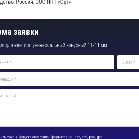
дство: Россия, ООО НПП «Орт»
ма заявки
ик для вентиля универсальный конусный 11х11 мм
пить
файлы. Допускаются
файлы форматов txt, doc, xml, png, jpg