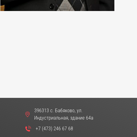
396313 с. Бабяково, ул.
Индустриальная, здание 64а
+7 (473) 246 67 68