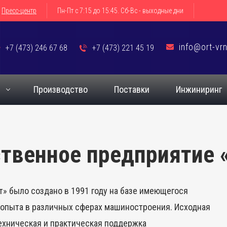
Пресс-центр
Пн-Пт с 7:15 до 15:45. Сб-Вс - выходные дни
info@ort-vrn
+7 (473) 246 67 68
+7 (473) 221 45 19
я
Производство
Поставки
Инжиниринг
твенное предприятие 
» было создано в 1991 году на базе имеющегося
о опыта в различных сферах машиностроения. Исходная
техническая и практическая поддержка